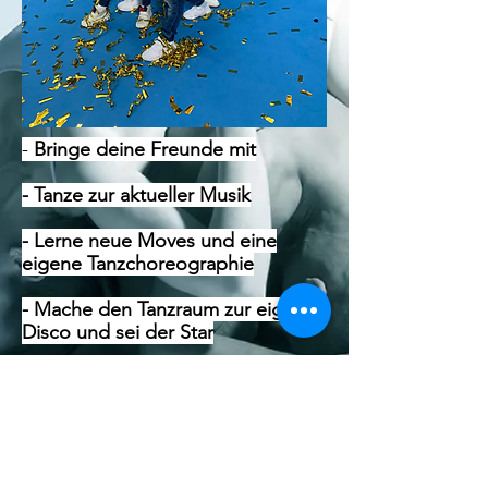
-
Bringe deine Freunde mit
- Tanze zur aktueller Musik
- Lerne neue Moves und eine
eigene Tanzchoreographie
- Mache den Tanzraum zur eigenen
Disco und sei der Star
Tanzetage
Saseler Chaussee 19
22391 Hamburg